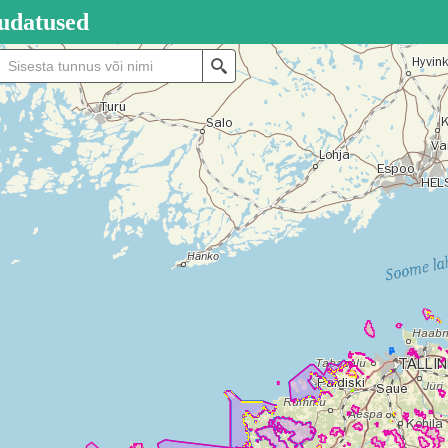
uudatused
ll
Search