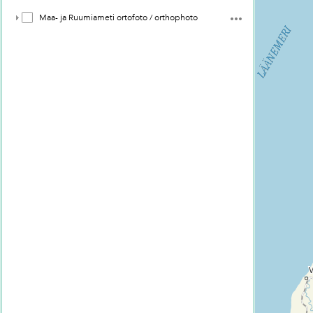
Maa- ja Ruumiameti ortofoto / orthophoto