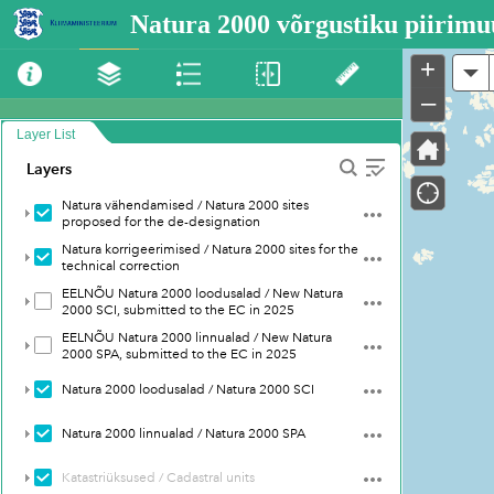
Header
Natura 2000 võrgustiku piirim
+
A
–
Layer List
Layers
Natura vähendamised / Natura 2000 sites
proposed for the de-designation
Natura korrigeerimised / Natura 2000 sites for the
technical correction
EELNÕU Natura 2000 loodusalad / New Natura
2000 SCI, submitted to the EC in 2025
EELNÕU Natura 2000 linnualad / New Natura
2000 SPA, submitted to the EC in 2025
Natura 2000 loodusalad / Natura 2000 SCI
Natura 2000 linnualad / Natura 2000 SPA
Katastriüksused / Cadastral units